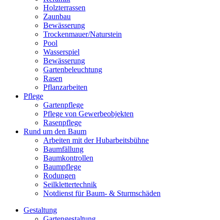
Holzterrassen
Zaunbau
Bewässerung
Trockenmauer/Naturstein
Pool
Wasserspiel
Bewässerung
Gartenbeleuchtung
Rasen
Pflanzarbeiten
Pflege
Gartenpflege
Pflege von Gewerbeobjekten
Rasenpflege
Rund um den Baum
Arbeiten mit der Hubarbeitsbühne
Baumfällung
Baumkontrollen
Baumpflege
Rodungen
Seilklettertechnik
Notdienst für Baum- & Sturmschäden
Gestaltung
Gartengestaltung