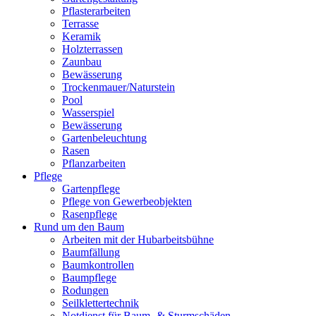
Pflasterarbeiten
Terrasse
Keramik
Holzterrassen
Zaunbau
Bewässerung
Trockenmauer/Naturstein
Pool
Wasserspiel
Bewässerung
Gartenbeleuchtung
Rasen
Pflanzarbeiten
Pflege
Gartenpflege
Pflege von Gewerbeobjekten
Rasenpflege
Rund um den Baum
Arbeiten mit der Hubarbeitsbühne
Baumfällung
Baumkontrollen
Baumpflege
Rodungen
Seilklettertechnik
Notdienst für Baum- & Sturmschäden