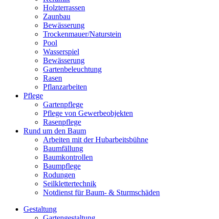
Holzterrassen
Zaunbau
Bewässerung
Trockenmauer/Naturstein
Pool
Wasserspiel
Bewässerung
Gartenbeleuchtung
Rasen
Pflanzarbeiten
Pflege
Gartenpflege
Pflege von Gewerbeobjekten
Rasenpflege
Rund um den Baum
Arbeiten mit der Hubarbeitsbühne
Baumfällung
Baumkontrollen
Baumpflege
Rodungen
Seilklettertechnik
Notdienst für Baum- & Sturmschäden
Gestaltung
Gartengestaltung