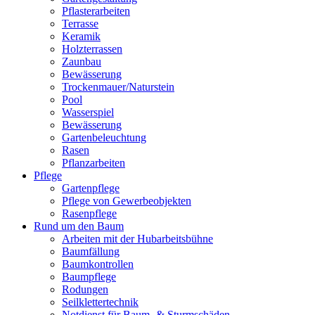
Pflasterarbeiten
Terrasse
Keramik
Holzterrassen
Zaunbau
Bewässerung
Trockenmauer/Naturstein
Pool
Wasserspiel
Bewässerung
Gartenbeleuchtung
Rasen
Pflanzarbeiten
Pflege
Gartenpflege
Pflege von Gewerbeobjekten
Rasenpflege
Rund um den Baum
Arbeiten mit der Hubarbeitsbühne
Baumfällung
Baumkontrollen
Baumpflege
Rodungen
Seilklettertechnik
Notdienst für Baum- & Sturmschäden