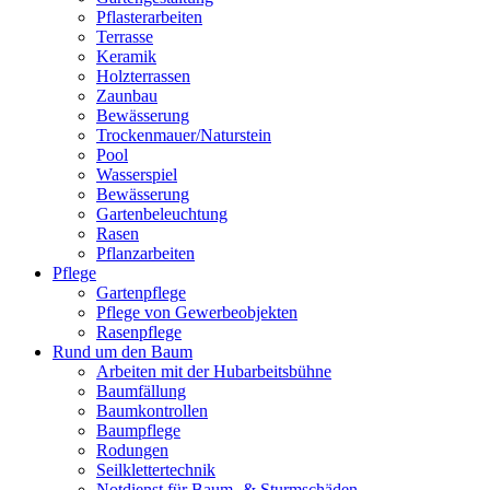
Pflasterarbeiten
Terrasse
Keramik
Holzterrassen
Zaunbau
Bewässerung
Trockenmauer/Naturstein
Pool
Wasserspiel
Bewässerung
Gartenbeleuchtung
Rasen
Pflanzarbeiten
Pflege
Gartenpflege
Pflege von Gewerbeobjekten
Rasenpflege
Rund um den Baum
Arbeiten mit der Hubarbeitsbühne
Baumfällung
Baumkontrollen
Baumpflege
Rodungen
Seilklettertechnik
Notdienst für Baum- & Sturmschäden