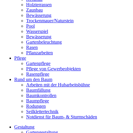
Holzterrassen
Zaunbau
Bewässerung
Trockenmauer/Naturstein
Pool
Wasserspiel
Bewässerung
Gartenbeleuchtung
Rasen
Pflanzarbeiten
Pflege
Gartenpflege
Pflege von Gewerbeobjekten
Rasenpflege
Rund um den Baum
Arbeiten mit der Hubarbeitsbühne
Baumfällung
Baumkontrollen
Baumpflege
Rodungen
Seilklettertechnik
Notdienst für Baum- & Sturmschäden
Gestaltung
Gartengestaltung