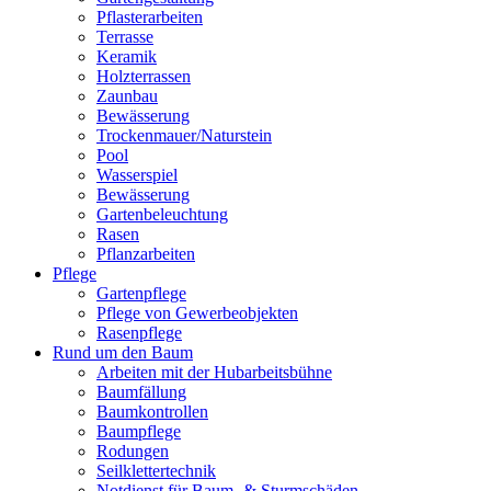
Pflasterarbeiten
Terrasse
Keramik
Holzterrassen
Zaunbau
Bewässerung
Trockenmauer/Naturstein
Pool
Wasserspiel
Bewässerung
Gartenbeleuchtung
Rasen
Pflanzarbeiten
Pflege
Gartenpflege
Pflege von Gewerbeobjekten
Rasenpflege
Rund um den Baum
Arbeiten mit der Hubarbeitsbühne
Baumfällung
Baumkontrollen
Baumpflege
Rodungen
Seilklettertechnik
Notdienst für Baum- & Sturmschäden