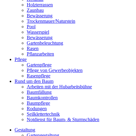
Holzterrassen
Zaunbau
Bewässerung
Trockenmauer/Naturstein
Pool
Wasserspiel
Bewässerung
Gartenbeleuchtung
Rasen
Pflanzarbeiten
Pflege
Gartenpflege
Pflege von Gewerbeobjekten
Rasenpflege
Rund um den Baum
Arbeiten mit der Hubarbeitsbühne
Baumfällung
Baumkontrollen
Baumpflege
Rodungen
Seilklettertechnik
Notdienst für Baum- & Sturmschäden
Gestaltung
Gartengestaltung