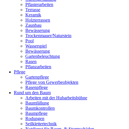
Pflasterarbeiten
Terrasse
Keramik
Holzterrassen
Zaunbau
Bewässerung
Trockenmauer/Naturstein
Pool
Wasserspiel
Bewässerung
Gartenbeleuchtung
Rasen
Pflanzarbeiten
Pflege
Gartenpflege
Pflege von Gewerbeobjekten
Rasenpflege
Rund um den Baum
Arbeiten mit der Hubarbeitsbühne
Baumfällung
Baumkontrollen
Baumpflege
Rodungen
Seilklettertechnik
Notdienst für Baum- & Sturmschäden