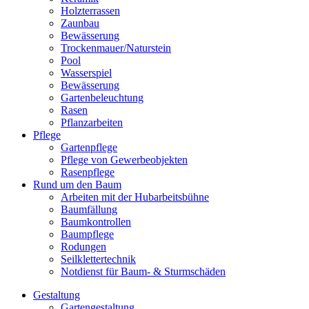
Holzterrassen
Zaunbau
Bewässerung
Trockenmauer/Naturstein
Pool
Wasserspiel
Bewässerung
Gartenbeleuchtung
Rasen
Pflanzarbeiten
Pflege
Gartenpflege
Pflege von Gewerbeobjekten
Rasenpflege
Rund um den Baum
Arbeiten mit der Hubarbeitsbühne
Baumfällung
Baumkontrollen
Baumpflege
Rodungen
Seilklettertechnik
Notdienst für Baum- & Sturmschäden
Gestaltung
Gartengestaltung