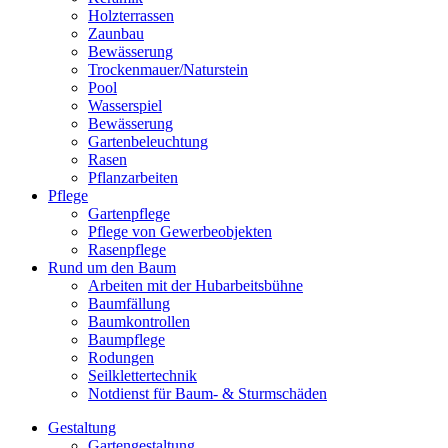
Holzterrassen
Zaunbau
Bewässerung
Trockenmauer/Naturstein
Pool
Wasserspiel
Bewässerung
Gartenbeleuchtung
Rasen
Pflanzarbeiten
Pflege
Gartenpflege
Pflege von Gewerbeobjekten
Rasenpflege
Rund um den Baum
Arbeiten mit der Hubarbeitsbühne
Baumfällung
Baumkontrollen
Baumpflege
Rodungen
Seilklettertechnik
Notdienst für Baum- & Sturmschäden
Gestaltung
Gartengestaltung