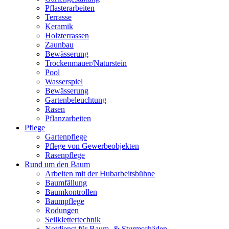
Pflasterarbeiten
Terrasse
Keramik
Holzterrassen
Zaunbau
Bewässerung
Trockenmauer/Naturstein
Pool
Wasserspiel
Bewässerung
Gartenbeleuchtung
Rasen
Pflanzarbeiten
Pflege
Gartenpflege
Pflege von Gewerbeobjekten
Rasenpflege
Rund um den Baum
Arbeiten mit der Hubarbeitsbühne
Baumfällung
Baumkontrollen
Baumpflege
Rodungen
Seilklettertechnik
Notdienst für Baum- & Sturmschäden