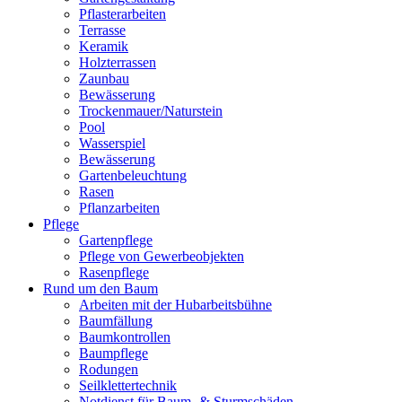
Pflasterarbeiten
Terrasse
Keramik
Holzterrassen
Zaunbau
Bewässerung
Trockenmauer/Naturstein
Pool
Wasserspiel
Bewässerung
Gartenbeleuchtung
Rasen
Pflanzarbeiten
Pflege
Gartenpflege
Pflege von Gewerbeobjekten
Rasenpflege
Rund um den Baum
Arbeiten mit der Hubarbeitsbühne
Baumfällung
Baumkontrollen
Baumpflege
Rodungen
Seilklettertechnik
Notdienst für Baum- & Sturmschäden