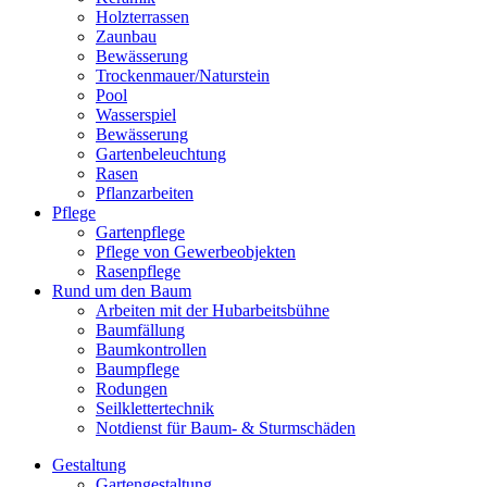
Holzterrassen
Zaunbau
Bewässerung
Trockenmauer/Naturstein
Pool
Wasserspiel
Bewässerung
Gartenbeleuchtung
Rasen
Pflanzarbeiten
Pflege
Gartenpflege
Pflege von Gewerbeobjekten
Rasenpflege
Rund um den Baum
Arbeiten mit der Hubarbeitsbühne
Baumfällung
Baumkontrollen
Baumpflege
Rodungen
Seilklettertechnik
Notdienst für Baum- & Sturmschäden
Gestaltung
Gartengestaltung