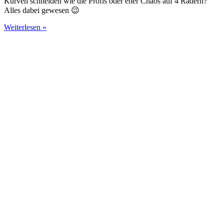
Kurven schneiden wie die Profis oder eher Chaos auf 4 Rädern?
Alles dabei gewesen 😉
Weiterlesen »