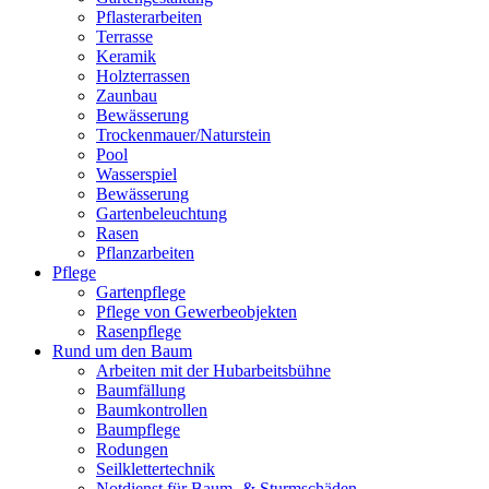
Pflasterarbeiten
Terrasse
Keramik
Holzterrassen
Zaunbau
Bewässerung
Trockenmauer/Naturstein
Pool
Wasserspiel
Bewässerung
Gartenbeleuchtung
Rasen
Pflanzarbeiten
Pflege
Gartenpflege
Pflege von Gewerbeobjekten
Rasenpflege
Rund um den Baum
Arbeiten mit der Hubarbeitsbühne
Baumfällung
Baumkontrollen
Baumpflege
Rodungen
Seilklettertechnik
Notdienst für Baum- & Sturmschäden