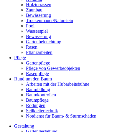
Holzterrassen
Zaunbau
Bewässerung
Trockenmauer/Naturstein
Pool
Wasserspiel
Bewässerung
Gartenbeleuchtung
Rasen
Pflanzarbeiten
Pflege
Gartenpflege
Pflege von Gewerbeobjekten
Rasenpflege
Rund um den Baum
Arbeiten mit der Hubarbeitsbühne
Baumfällung
Baumkontrollen
Baumpflege
Rodungen
Seilklettertechnik
Notdienst für Baum- & Sturmschäden
Gestaltung
Gartengestaltung