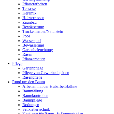
Pflasterarbeiten
Terrasse
Keramik
Holzterrassen
Zaunbau
Bewässerung
Trockenmauer/Naturstein
Pool
Wasserspiel
Bewässerung
Gartenbeleuchtung
Rasen
Pflanzarbeiten
Pflege
Gartenpflege
Pflege von Gewerbeobjekten
Rasenpflege
Rund um den Baum
Arbeiten mit der Hubarbeitsbühne
Baumfällung
Baumkontrollen
Baumpflege
Rodungen
Seilklettertechnik
Notdienst für Baum- & Sturmschäden