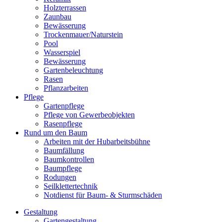
Holzterrassen
Zaunbau
Bewässerung
Trockenmauer/Naturstein
Pool
Wasserspiel
Bewässerung
Gartenbeleuchtung
Rasen
Pflanzarbeiten
Pflege
Gartenpflege
Pflege von Gewerbeobjekten
Rasenpflege
Rund um den Baum
Arbeiten mit der Hubarbeitsbühne
Baumfällung
Baumkontrollen
Baumpflege
Rodungen
Seilklettertechnik
Notdienst für Baum- & Sturmschäden
Gestaltung
Gartengestaltung