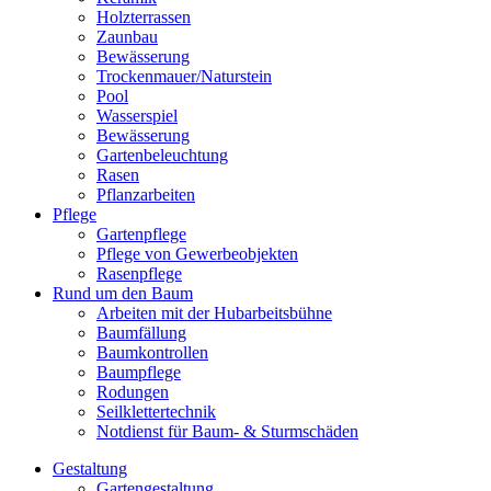
Holzterrassen
Zaunbau
Bewässerung
Trockenmauer/Naturstein
Pool
Wasserspiel
Bewässerung
Gartenbeleuchtung
Rasen
Pflanzarbeiten
Pflege
Gartenpflege
Pflege von Gewerbeobjekten
Rasenpflege
Rund um den Baum
Arbeiten mit der Hubarbeitsbühne
Baumfällung
Baumkontrollen
Baumpflege
Rodungen
Seilklettertechnik
Notdienst für Baum- & Sturmschäden
Gestaltung
Gartengestaltung