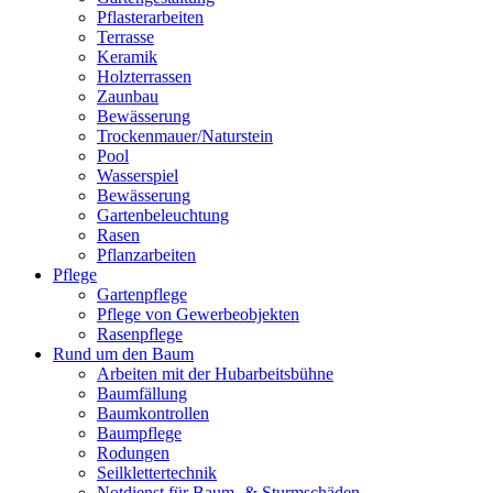
Pflasterarbeiten
Terrasse
Keramik
Holzterrassen
Zaunbau
Bewässerung
Trockenmauer/Naturstein
Pool
Wasserspiel
Bewässerung
Gartenbeleuchtung
Rasen
Pflanzarbeiten
Pflege
Gartenpflege
Pflege von Gewerbeobjekten
Rasenpflege
Rund um den Baum
Arbeiten mit der Hubarbeitsbühne
Baumfällung
Baumkontrollen
Baumpflege
Rodungen
Seilklettertechnik
Notdienst für Baum- & Sturmschäden