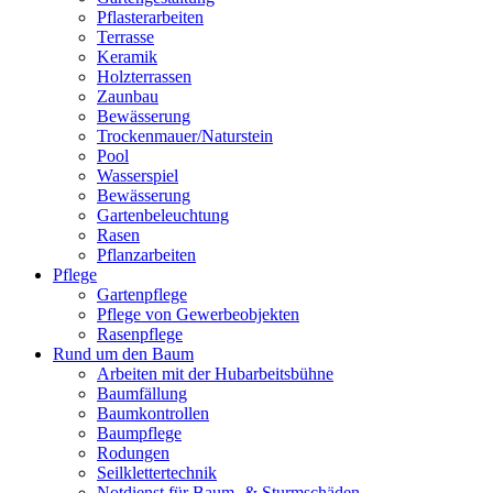
Pflasterarbeiten
Terrasse
Keramik
Holzterrassen
Zaunbau
Bewässerung
Trockenmauer/Naturstein
Pool
Wasserspiel
Bewässerung
Gartenbeleuchtung
Rasen
Pflanzarbeiten
Pflege
Gartenpflege
Pflege von Gewerbeobjekten
Rasenpflege
Rund um den Baum
Arbeiten mit der Hubarbeitsbühne
Baumfällung
Baumkontrollen
Baumpflege
Rodungen
Seilklettertechnik
Notdienst für Baum- & Sturmschäden