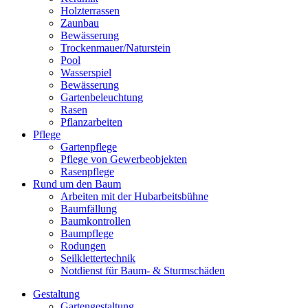
Holzterrassen
Zaunbau
Bewässerung
Trockenmauer/Naturstein
Pool
Wasserspiel
Bewässerung
Gartenbeleuchtung
Rasen
Pflanzarbeiten
Pflege
Gartenpflege
Pflege von Gewerbeobjekten
Rasenpflege
Rund um den Baum
Arbeiten mit der Hubarbeitsbühne
Baumfällung
Baumkontrollen
Baumpflege
Rodungen
Seilklettertechnik
Notdienst für Baum- & Sturmschäden
Gestaltung
Gartengestaltung