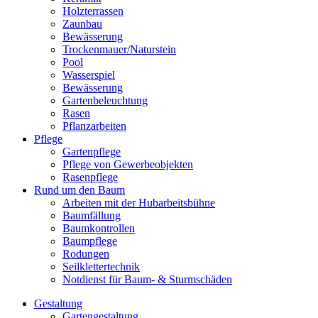
Holzterrassen
Zaunbau
Bewässerung
Trockenmauer/Naturstein
Pool
Wasserspiel
Bewässerung
Gartenbeleuchtung
Rasen
Pflanzarbeiten
Pflege
Gartenpflege
Pflege von Gewerbeobjekten
Rasenpflege
Rund um den Baum
Arbeiten mit der Hubarbeitsbühne
Baumfällung
Baumkontrollen
Baumpflege
Rodungen
Seilklettertechnik
Notdienst für Baum- & Sturmschäden
Gestaltung
Gartengestaltung