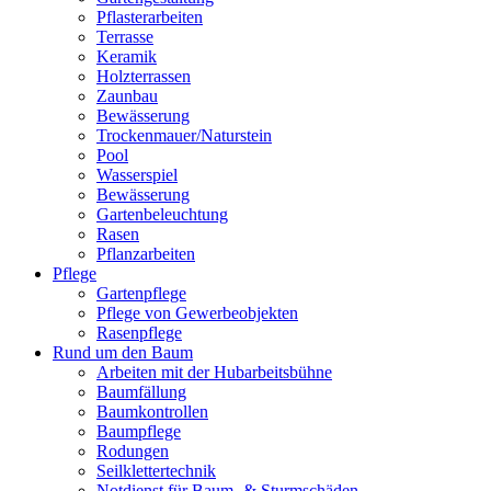
Pflasterarbeiten
Terrasse
Keramik
Holzterrassen
Zaunbau
Bewässerung
Trockenmauer/Naturstein
Pool
Wasserspiel
Bewässerung
Gartenbeleuchtung
Rasen
Pflanzarbeiten
Pflege
Gartenpflege
Pflege von Gewerbeobjekten
Rasenpflege
Rund um den Baum
Arbeiten mit der Hubarbeitsbühne
Baumfällung
Baumkontrollen
Baumpflege
Rodungen
Seilklettertechnik
Notdienst für Baum- & Sturmschäden