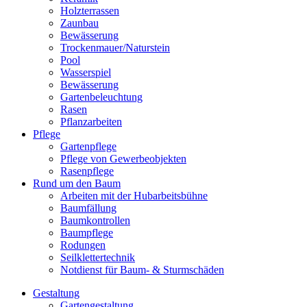
Holzterrassen
Zaunbau
Bewässerung
Trockenmauer/Naturstein
Pool
Wasserspiel
Bewässerung
Gartenbeleuchtung
Rasen
Pflanzarbeiten
Pflege
Gartenpflege
Pflege von Gewerbeobjekten
Rasenpflege
Rund um den Baum
Arbeiten mit der Hubarbeitsbühne
Baumfällung
Baumkontrollen
Baumpflege
Rodungen
Seilklettertechnik
Notdienst für Baum- & Sturmschäden
Gestaltung
Gartengestaltung