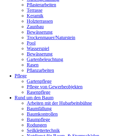
Pflasterarbeiten
Terrasse
Keramik
Holzterrassen
Zaunbau
Bewässerung
Trockenmauer/Naturstein
Pool
Wasserspiel
Bewässerung
Gartenbeleuchtung
Rasen
Pflanzarbeiten
Pflege
Gartenpflege
Pflege von Gewerbeobjekten
Rasenpflege
Rund um den Baum
Arbeiten mit der Hubarbeitsbühne
Baumfällung
Baumkontrollen
Baumpflege
Rodungen
Seilklettertechnik
Notdienst für Baum- & Sturmschäden