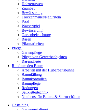
Holzterrassen
Zaunbau
Bewässerung
Trockenmauer/Naturstein
Pool
Wasserspiel
Bewässerung
Gartenbeleuchtung
Rasen
Pflanzarbeiten
Pflege
Gartenpflege
Pflege von Gewerbeobjekten
Rasenpflege
Rund um den Baum
Arbeiten mit der Hubarbeitsbühne
Baumfällung
Baumkontrollen
Baumpflege
Rodungen
Seilklettertechnik
Notdienst für Baum- & Sturmschäden
Gestaltung
Gartengestaltung