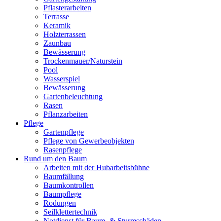
Pflasterarbeiten
Terrasse
Keramik
Holzterrassen
Zaunbau
Bewässerung
Trockenmauer/Naturstein
Pool
Wasserspiel
Bewässerung
Gartenbeleuchtung
Rasen
Pflanzarbeiten
Pflege
Gartenpflege
Pflege von Gewerbeobjekten
Rasenpflege
Rund um den Baum
Arbeiten mit der Hubarbeitsbühne
Baumfällung
Baumkontrollen
Baumpflege
Rodungen
Seilklettertechnik
Notdienst für Baum- & Sturmschäden