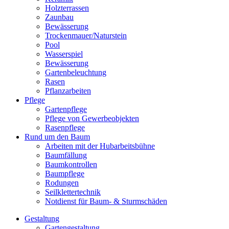
Holzterrassen
Zaunbau
Bewässerung
Trockenmauer/Naturstein
Pool
Wasserspiel
Bewässerung
Gartenbeleuchtung
Rasen
Pflanzarbeiten
Pflege
Gartenpflege
Pflege von Gewerbeobjekten
Rasenpflege
Rund um den Baum
Arbeiten mit der Hubarbeitsbühne
Baumfällung
Baumkontrollen
Baumpflege
Rodungen
Seilklettertechnik
Notdienst für Baum- & Sturmschäden
Gestaltung
Gartengestaltung