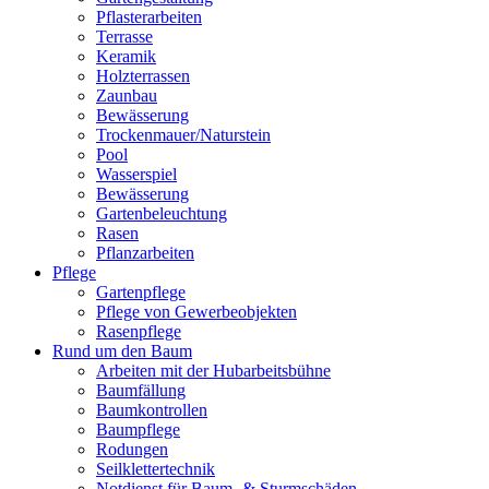
Pflasterarbeiten
Terrasse
Keramik
Holzterrassen
Zaunbau
Bewässerung
Trockenmauer/Naturstein
Pool
Wasserspiel
Bewässerung
Gartenbeleuchtung
Rasen
Pflanzarbeiten
Pflege
Gartenpflege
Pflege von Gewerbeobjekten
Rasenpflege
Rund um den Baum
Arbeiten mit der Hubarbeitsbühne
Baumfällung
Baumkontrollen
Baumpflege
Rodungen
Seilklettertechnik
Notdienst für Baum- & Sturmschäden