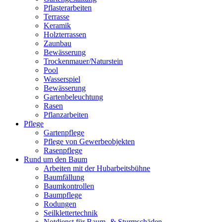
Pflasterarbeiten
Terrasse
Keramik
Holzterrassen
Zaunbau
Bewässerung
Trockenmauer/Naturstein
Pool
Wasserspiel
Bewässerung
Gartenbeleuchtung
Rasen
Pflanzarbeiten
Pflege
Gartenpflege
Pflege von Gewerbeobjekten
Rasenpflege
Rund um den Baum
Arbeiten mit der Hubarbeitsbühne
Baumfällung
Baumkontrollen
Baumpflege
Rodungen
Seilklettertechnik
Notdienst für Baum- & Sturmschäden