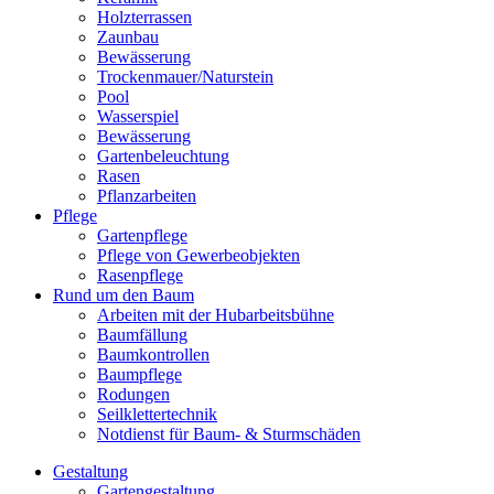
Holzterrassen
Zaunbau
Bewässerung
Trockenmauer/Naturstein
Pool
Wasserspiel
Bewässerung
Gartenbeleuchtung
Rasen
Pflanzarbeiten
Pflege
Gartenpflege
Pflege von Gewerbeobjekten
Rasenpflege
Rund um den Baum
Arbeiten mit der Hubarbeitsbühne
Baumfällung
Baumkontrollen
Baumpflege
Rodungen
Seilklettertechnik
Notdienst für Baum- & Sturmschäden
Gestaltung
Gartengestaltung